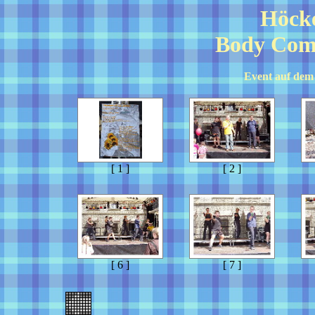
Höcke
Body Com
Event auf dem
[ 1 ]
[ 2 ]
[ 6 ]
[ 7 ]