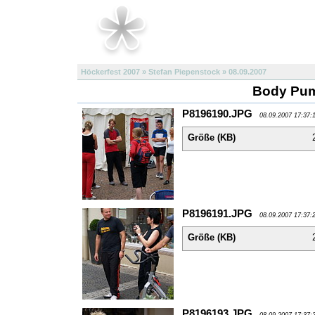
Höckerfest 2007 » Stefan Piepenstock » 08.09.2007
Body Pum
P8196190.JPG
08.09.2007 17:37:
Größe (KB)
P8196191.JPG
08.09.2007 17:37:
Größe (KB)
P8196193.JPG
08.09.2007 17:37: