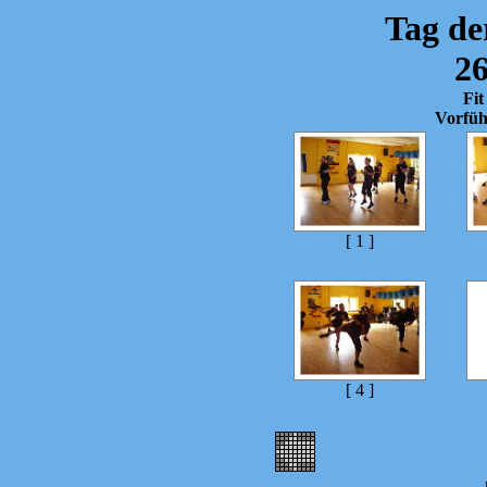
Tag de
26
Fit
Vorfü
[ 1 ]
[ 4 ]